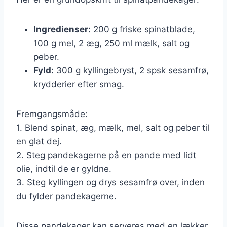
Ingredienser:
200 g friske spinatblade,
100 g mel, 2 æg, 250 ml mælk, salt og
peber.
Fyld:
300 g kyllingebryst, 2 spsk sesamfrø,
krydderier efter smag.
Fremgangsmåde:
1. Blend spinat, æg, mælk, mel, salt og peber til
en glat dej.
2. Steg pandekagerne på en pande med lidt
olie, indtil de er gyldne.
3. Steg kyllingen og drys sesamfrø over, inden
du fylder pandekagerne.
Disse pandekager kan serveres med en lækker