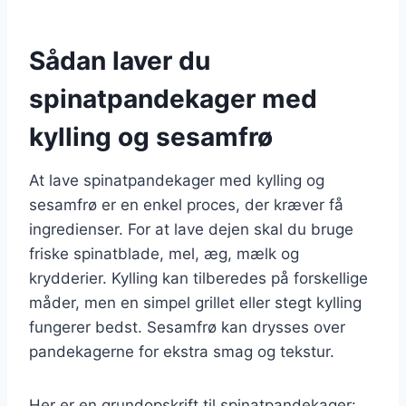
Sådan laver du
spinatpandekager med
kylling og sesamfrø
At lave spinatpandekager med kylling og
sesamfrø er en enkel proces, der kræver få
ingredienser. For at lave dejen skal du bruge
friske spinatblade, mel, æg, mælk og
krydderier. Kylling kan tilberedes på forskellige
måder, men en simpel grillet eller stegt kylling
fungerer bedst. Sesamfrø kan drysses over
pandekagerne for ekstra smag og tekstur.
Her er en grundopskrift til spinatpandekager: