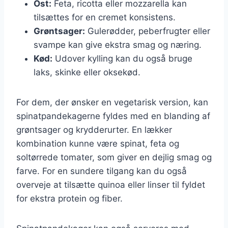
Ost:
Feta, ricotta eller mozzarella kan
tilsættes for en cremet konsistens.
Grøntsager:
Gulerødder, peberfrugter eller
svampe kan give ekstra smag og næring.
Kød:
Udover kylling kan du også bruge
laks, skinke eller oksekød.
For dem, der ønsker en vegetarisk version, kan
spinatpandekagerne fyldes med en blanding af
grøntsager og krydderurter. En lækker
kombination kunne være spinat, feta og
soltørrede tomater, som giver en dejlig smag og
farve. For en sundere tilgang kan du også
overveje at tilsætte quinoa eller linser til fyldet
for ekstra protein og fiber.