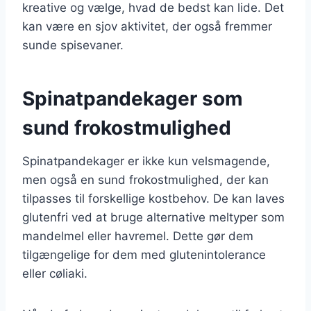
kreative og vælge, hvad de bedst kan lide. Det
kan være en sjov aktivitet, der også fremmer
sunde spisevaner.
Spinatpandekager som
sund frokostmulighed
Spinatpandekager er ikke kun velsmagende,
men også en sund frokostmulighed, der kan
tilpasses til forskellige kostbehov. De kan laves
glutenfri ved at bruge alternative meltyper som
mandelmel eller havremel. Dette gør dem
tilgængelige for dem med glutenintolerance
eller cøliaki.