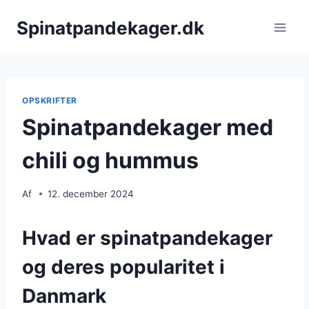
Fortsæt
Spinatpandekager.dk
til
indhold
OPSKRIFTER
Spinatpandekager med
chili og hummus
Af
12. december 2024
Hvad er spinatpandekager
og deres popularitet i
Danmark