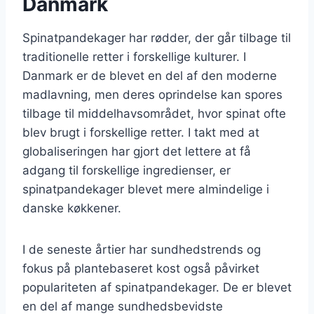
Danmark
Spinatpandekager har rødder, der går tilbage til
traditionelle retter i forskellige kulturer. I
Danmark er de blevet en del af den moderne
madlavning, men deres oprindelse kan spores
tilbage til middelhavsområdet, hvor spinat ofte
blev brugt i forskellige retter. I takt med at
globaliseringen har gjort det lettere at få
adgang til forskellige ingredienser, er
spinatpandekager blevet mere almindelige i
danske køkkener.
I de seneste årtier har sundhedstrends og
fokus på plantebaseret kost også påvirket
populariteten af spinatpandekager. De er blevet
en del af mange sundhedsbevidste