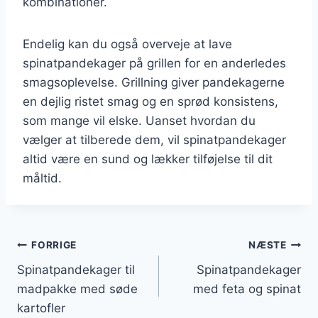
kombinationer.
Endelig kan du også overveje at lave
spinatpandekager på grillen for en anderledes
smagsoplevelse. Grillning giver pandekagerne
en dejlig ristet smag og en sprød konsistens,
som mange vil elske. Uanset hvordan du
vælger at tilberede dem, vil spinatpandekager
altid være en sund og lækker tilføjelse til dit
måltid.
Indlægsnavigation
FORRIGE
NÆSTE
Spinatpandekager til
Spinatpandekager
madpakke med søde
med feta og spinat
kartofler