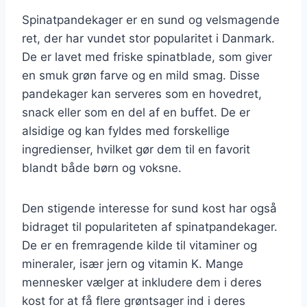
Spinatpandekager er en sund og velsmagende
ret, der har vundet stor popularitet i Danmark.
De er lavet med friske spinatblade, som giver
en smuk grøn farve og en mild smag. Disse
pandekager kan serveres som en hovedret,
snack eller som en del af en buffet. De er
alsidige og kan fyldes med forskellige
ingredienser, hvilket gør dem til en favorit
blandt både børn og voksne.
Den stigende interesse for sund kost har også
bidraget til populariteten af spinatpandekager.
De er en fremragende kilde til vitaminer og
mineraler, især jern og vitamin K. Mange
mennesker vælger at inkludere dem i deres
kost for at få flere grøntsager ind i deres