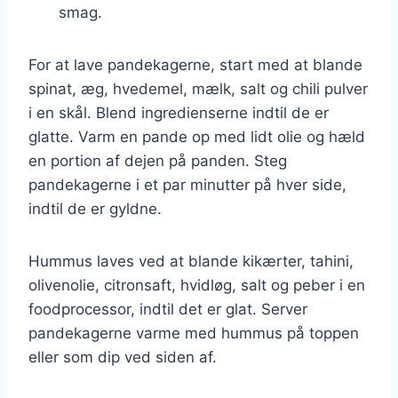
smag.
For at lave pandekagerne, start med at blande
spinat, æg, hvedemel, mælk, salt og chili pulver
i en skål. Blend ingredienserne indtil de er
glatte. Varm en pande op med lidt olie og hæld
en portion af dejen på panden. Steg
pandekagerne i et par minutter på hver side,
indtil de er gyldne.
Hummus laves ved at blande kikærter, tahini,
olivenolie, citronsaft, hvidløg, salt og peber i en
foodprocessor, indtil det er glat. Server
pandekagerne varme med hummus på toppen
eller som dip ved siden af.