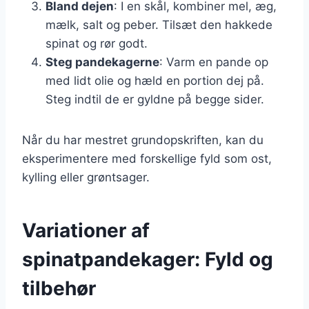
Bland dejen
: I en skål, kombiner mel, æg,
mælk, salt og peber. Tilsæt den hakkede
spinat og rør godt.
Steg pandekagerne
: Varm en pande op
med lidt olie og hæld en portion dej på.
Steg indtil de er gyldne på begge sider.
Når du har mestret grundopskriften, kan du
eksperimentere med forskellige fyld som ost,
kylling eller grøntsager.
Variationer af
spinatpandekager: Fyld og
tilbehør