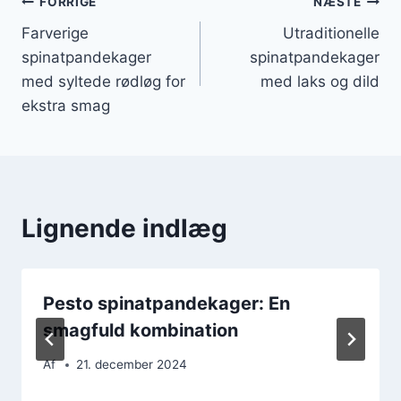
Indlægsnavigation
FORRIGE
NÆSTE
Farverige
Utraditionelle
spinatpandekager
spinatpandekager
med syltede rødløg for
med laks og dild
ekstra smag
Lignende indlæg
Pesto spinatpandekager: En
smagfuld kombination
Af
21. december 2024