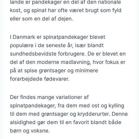
lande er pandekager en del af den nationale
kost, og spinat har ofte været brugt som fyld
eller som en del af dejen.
I Danmark er spinatpandekager blevet
populære i de seneste år, især blandt
sundhedsbevidste forbrugere. De er blevet en
del af den moderne madlavning, hvor fokus er
på at spise grøntsager og minimere
forarbejdede fødevarer.
Der findes mange variationer af
spinatpandekager, fra dem med ost og kylling
til dem med grøntsager og krydderurter. Denne
alsidighed gør dem til en favorit blandt både
børn og voksne.