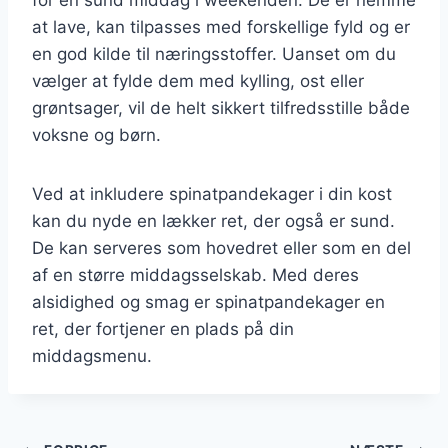
at lave, kan tilpasses med forskellige fyld og er
en god kilde til næringsstoffer. Uanset om du
vælger at fylde dem med kylling, ost eller
grøntsager, vil de helt sikkert tilfredsstille både
voksne og børn.
Ved at inkludere spinatpandekager i din kost
kan du nyde en lækker ret, der også er sund.
De kan serveres som hovedret eller som en del
af en større middagsselskab. Med deres
alsidighed og smag er spinatpandekager en
ret, der fortjener en plads på din
middagsmenu.