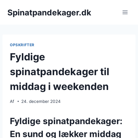
Fortsæt
Spinatpandekager.dk
til
indhold
OPSKRIFTER
Fyldige
spinatpandekager til
middag i weekenden
Af
24. december 2024
Fyldige spinatpandekager:
En sund og lækker middag