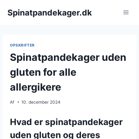
Fortsæt
Spinatpandekager.dk
til
indhold
OPSKRIFTER
Spinatpandekager uden
gluten for alle
allergikere
Af
10. december 2024
Hvad er spinatpandekager
uden gluten og deres