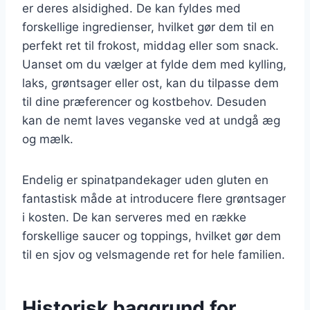
er deres alsidighed. De kan fyldes med
forskellige ingredienser, hvilket gør dem til en
perfekt ret til frokost, middag eller som snack.
Uanset om du vælger at fylde dem med kylling,
laks, grøntsager eller ost, kan du tilpasse dem
til dine præferencer og kostbehov. Desuden
kan de nemt laves veganske ved at undgå æg
og mælk.
Endelig er spinatpandekager uden gluten en
fantastisk måde at introducere flere grøntsager
i kosten. De kan serveres med en række
forskellige saucer og toppings, hvilket gør dem
til en sjov og velsmagende ret for hele familien.
Historisk baggrund for