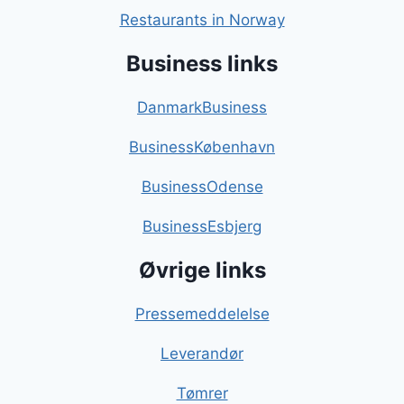
Restaurants in Norway
Business links
DanmarkBusiness
BusinessKøbenhavn
BusinessOdense
BusinessEsbjerg
Øvrige links
Pressemeddelelse
Leverandør
Tømrer