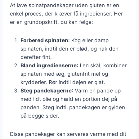
At lave spinatpandekager uden gluten er en
enkel proces, der kræver få ingredienser. Her
er en grundopskrift, du kan følge:
Forbered spinaten
: Kog eller damp
spinaten, indtil den er blød, og hak den
derefter fint.
Bland ingredienserne
: I en skål, kombiner
spinaten med æg, glutenfrit mel og
krydderier. Rør indtil dejen er glat.
Steg pandekagerne
: Varm en pande op
med lidt olie og hæld en portion dej på
panden. Steg indtil pandekagen er gylden
på begge sider.
Disse pandekager kan serveres varme med dit