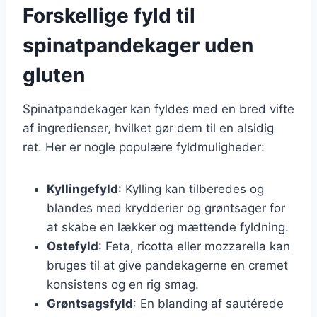
Forskellige fyld til
spinatpandekager uden
gluten
Spinatpandekager kan fyldes med en bred vifte
af ingredienser, hvilket gør dem til en alsidig
ret. Her er nogle populære fyldmuligheder:
Kyllingefyld
: Kylling kan tilberedes og
blandes med krydderier og grøntsager for
at skabe en lækker og mættende fyldning.
Ostefyld
: Feta, ricotta eller mozzarella kan
bruges til at give pandekagerne en cremet
konsistens og en rig smag.
Grøntsagsfyld
: En blanding af sautérede