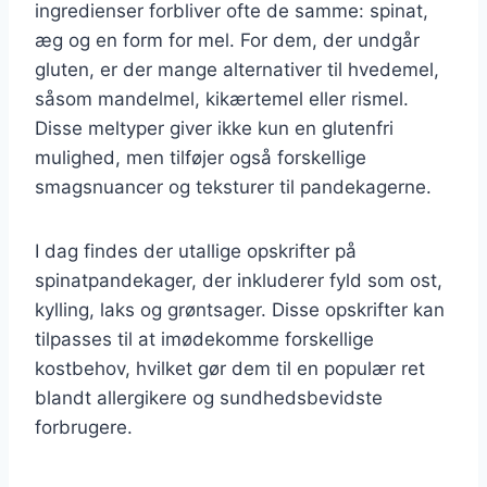
ingredienser forbliver ofte de samme: spinat,
æg og en form for mel. For dem, der undgår
gluten, er der mange alternativer til hvedemel,
såsom mandelmel, kikærtemel eller rismel.
Disse meltyper giver ikke kun en glutenfri
mulighed, men tilføjer også forskellige
smagsnuancer og teksturer til pandekagerne.
I dag findes der utallige opskrifter på
spinatpandekager, der inkluderer fyld som ost,
kylling, laks og grøntsager. Disse opskrifter kan
tilpasses til at imødekomme forskellige
kostbehov, hvilket gør dem til en populær ret
blandt allergikere og sundhedsbevidste
forbrugere.