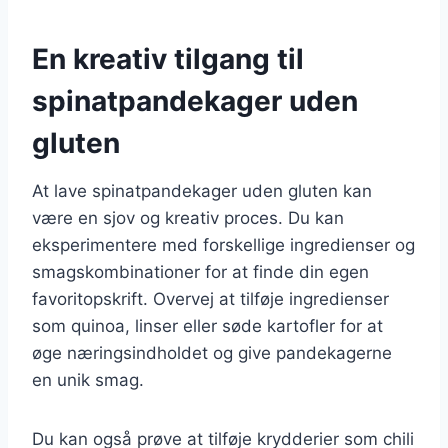
En kreativ tilgang til
spinatpandekager uden
gluten
At lave spinatpandekager uden gluten kan
være en sjov og kreativ proces. Du kan
eksperimentere med forskellige ingredienser og
smagskombinationer for at finde din egen
favoritopskrift. Overvej at tilføje ingredienser
som quinoa, linser eller søde kartofler for at
øge næringsindholdet og give pandekagerne
en unik smag.
Du kan også prøve at tilføje krydderier som chili