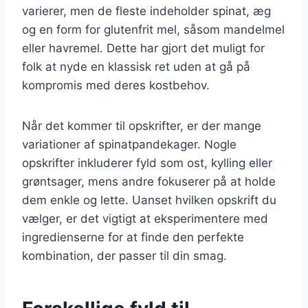
varierer, men de fleste indeholder spinat, æg
og en form for glutenfrit mel, såsom mandelmel
eller havremel. Dette har gjort det muligt for
folk at nyde en klassisk ret uden at gå på
kompromis med deres kostbehov.
Når det kommer til opskrifter, er der mange
variationer af spinatpandekager. Nogle
opskrifter inkluderer fyld som ost, kylling eller
grøntsager, mens andre fokuserer på at holde
dem enkle og lette. Uanset hvilken opskrift du
vælger, er det vigtigt at eksperimentere med
ingredienserne for at finde den perfekte
kombination, der passer til din smag.