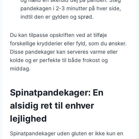
pandekagen i 2-3 minutter på hver side,
indtil den er gylden og sprød.
Du kan tilpasse opskriften ved at tilføje
forskellige krydderier eller fyld, som du ønsker.
Disse pandekager kan serveres varme eller
kolde og er perfekte til både frokost og
middag.
Spinatpandekager: En
alsidig ret til enhver
lejlighed
Spinatpandekager uden gluten er ikke kun en