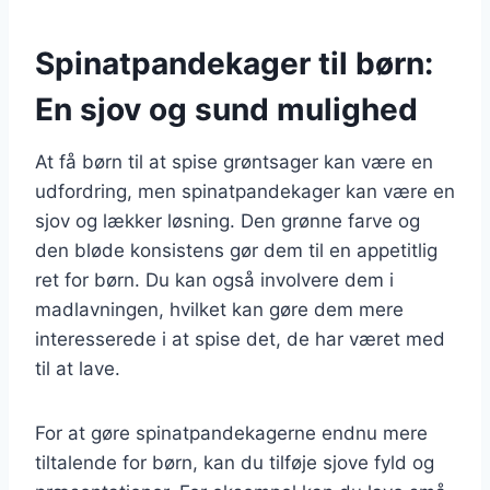
Spinatpandekager til børn:
En sjov og sund mulighed
At få børn til at spise grøntsager kan være en
udfordring, men spinatpandekager kan være en
sjov og lækker løsning. Den grønne farve og
den bløde konsistens gør dem til en appetitlig
ret for børn. Du kan også involvere dem i
madlavningen, hvilket kan gøre dem mere
interesserede i at spise det, de har været med
til at lave.
For at gøre spinatpandekagerne endnu mere
tiltalende for børn, kan du tilføje sjove fyld og