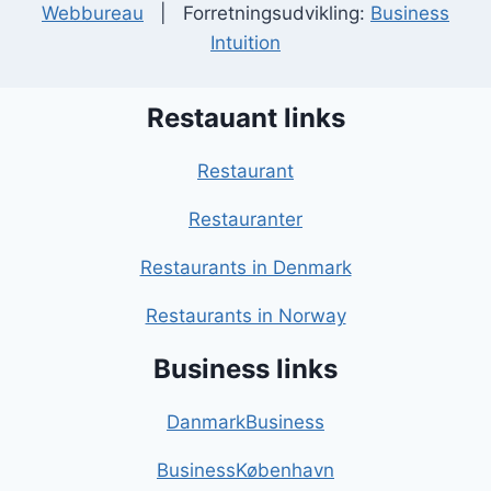
Webbureau
| Forretningsudvikling:
Business
Intuition
Restauant links
Restaurant
Restauranter
Restaurants in Denmark
Restaurants in Norway
Business links
DanmarkBusiness
BusinessKøbenhavn