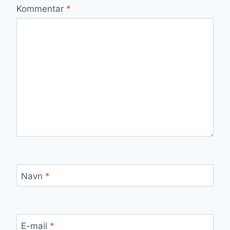
Kommentar
*
Navn
*
E-mail
*