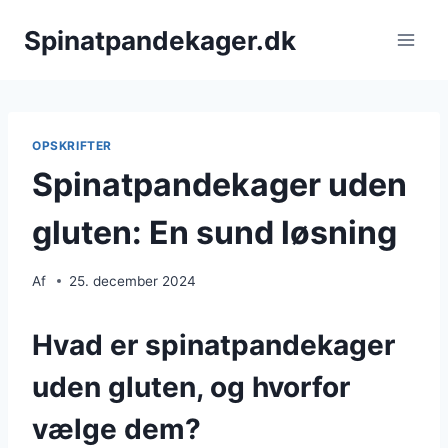
Fortsæt
Spinatpandekager.dk
til
indhold
OPSKRIFTER
Spinatpandekager uden
gluten: En sund løsning
Af
25. december 2024
Hvad er spinatpandekager
uden gluten, og hvorfor
vælge dem?