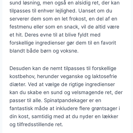
sund løsning, men også en alsidig ret, der kan
tilpasses til enhver lejlighed. Uanset om du
serverer dem som en let frokost, en del af en
festmenu eller som en snack, vil de altid være
et hit. Deres evne til at blive fyldt med
forskellige ingredienser gør dem til en favorit
blandt både børn og voksne.
Desuden kan de nemt tilpasses til forskellige
kostbehov, herunder veganske og laktosefrie
diæter. Ved at vælge de rigtige ingredienser
kan du skabe en sund og velsmagende ret, der
passer til alle. Spinatpandekager er en
fantastisk måde at inkludere flere grøntsager i
din kost, samtidig med at du nyder en lækker
og tilfredsstillende ret.