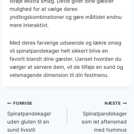
tilføje ekstra smag. Dette giver dine gæster
mulighed for at vælge deres
yndlingskombinationer og gøre måltidet endnu
mere interaktivt.
Med deres farverige udseende og lækre smag
vil spinatpandekager helt sikkert blive en
favorit blandt dine gæster. Uanset hvordan du
vælger at servere dem, vil de tilføje en sund og
velsmagende dimension til din festmenu.
Indlægsnavigation
FORRIGE
NÆSTE
Spinatpandekager
Spinatpandekager
uden gluten til en
som let aftensmad
sund livsstil
med hummus