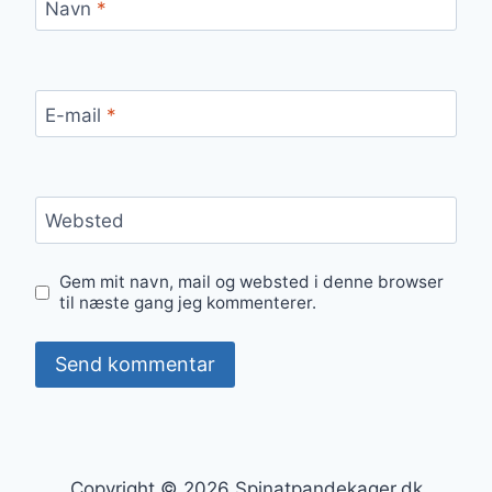
Navn
*
E-mail
*
Websted
Gem mit navn, mail og websted i denne browser
til næste gang jeg kommenterer.
Copyright © 2026 Spinatpandekager.dk