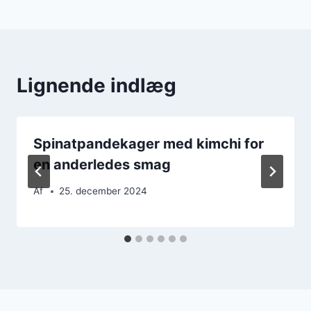
Lignende indlæg
Spinatpandekager med kimchi for
en anderledes smag
Af
25. december 2024