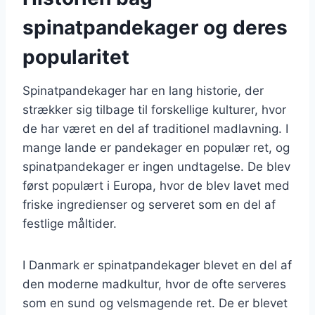
spinatpandekager og deres
popularitet
Spinatpandekager har en lang historie, der
strækker sig tilbage til forskellige kulturer, hvor
de har været en del af traditionel madlavning. I
mange lande er pandekager en populær ret, og
spinatpandekager er ingen undtagelse. De blev
først populært i Europa, hvor de blev lavet med
friske ingredienser og serveret som en del af
festlige måltider.
I Danmark er spinatpandekager blevet en del af
den moderne madkultur, hvor de ofte serveres
som en sund og velsmagende ret. De er blevet