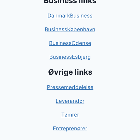
Business links
DanmarkBusiness
BusinessKøbenhavn
BusinessOdense
BusinessEsbjerg
Øvrige links
Pressemeddelelse
Leverandør
Tømrer
Entreprenører