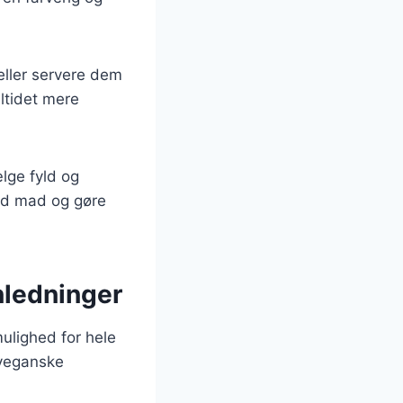
eller servere dem
ltidet mere
lge fyld og
nd mad og gøre
nledninger
ulighed for hele
g veganske