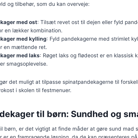
ld og tilbehør, som du kan overveje:
kager med ost
: Tilsæt revet ost til dejen eller fyld p
or en lækker kombination.
kager med kylling
: Fyld pandekagerne med strimlet kyl
or en mættende ret.
kager med laks
: Røget laks og flødeost er en klassisk 
ker smagsoplevelse.
gør det muligt at tilpasse spinatpandekagerne til forskel
rokost i skolen til festmenuer.
dekager til børn: Sundhed og sma
l børn, er det vigtigt at finde måder at gøre sund mad sj
 er en fremragende løsning, da de kan præsenteres på 