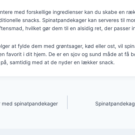
ntere med forskellige ingredienser kan du skabe en ræ
traditionelle snacks. Spinatpandekager kan serveres til m
ftensmad, hvilket gør dem til en alsidig ret, der passer i
ger at fylde dem med grøntsager, kød eller ost, vil sp
 en favorit i dit hjem. De er en sjov og sund måde at få bø
 på, samtidig med at de nyder en lækker snack.
gation
r med spinatpandekager
Spinatpandekage