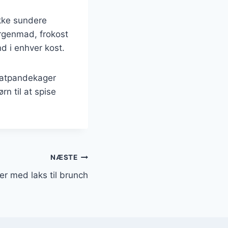
kke sundere
orgenmad, frokost
nd i enhver kost.
inatpandekager
rn til at spise
NÆSTE
r med laks til brunch