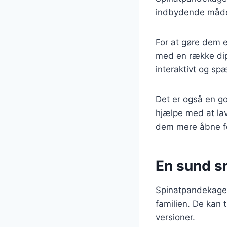
indbydende måd
For at gøre dem 
med en række dip
interaktivt og s
Det er også en g
hjælpe med at la
dem mere åbne fo
En sund sn
Spinatpandekager 
familien. De kan 
versioner.