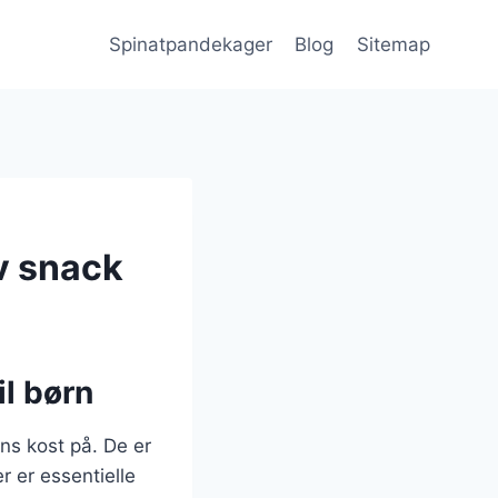
Spinatpandekager
Blog
Sitemap
v snack
l børn
ns kost på. De er
 er essentielle