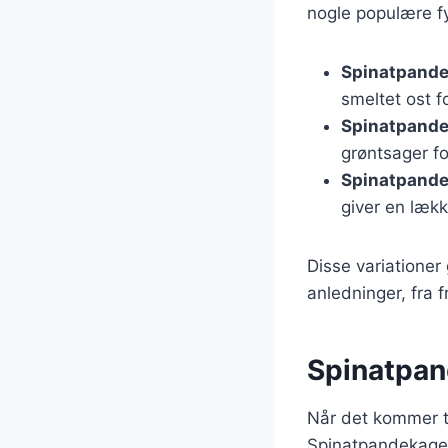
nogle populære fy
Spinatpande
smeltet ost f
Spinatpande
grøntsager f
Spinatpande
giver en læk
Disse variationer 
anledninger, fra f
Spinatpan
Når det kommer ti
Spinatpandekager