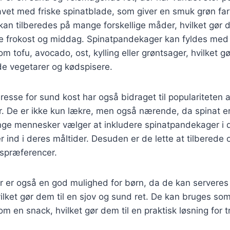
vet med friske spinatblade, som giver en smuk grøn far
an tilberedes på mange forskellige måder, hvilket gør de
e frokost og middag. Spinatpandekager kan fyldes med
m tofu, avocado, ost, kylling eller grøntsager, hvilket gø
de vegetarer og kødspisere.
resse for sund kost har også bidraget til populariteten a
 De er ikke kun lækre, men også nærende, da spinat er 
nge mennesker vælger at inkludere spinatpandekager i d
r ind i deres måltider. Desuden er de lette at tilberede 
gspræferencer.
 er også en god mulighed for børn, da de kan serveres 
vilket gør dem til en sjov og sund ret. De kan bruges som
 en snack, hvilket gør dem til en praktisk løsning for tr