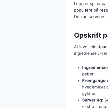
I dag er spinatp
populære på rest
De kan serveres 
Opskrift 
At lave spinatpa
ingredienser. Her
Ingredienser
peber.
Fremgangsm
hvedemelet og
gyldne.
Servering:
Se
ekstra smag.