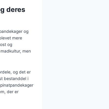
og deres
r pandekager og
 blevet mere
kost og
k madkultur, men
rdele, og det er
st bestanddel i
 Spinatpandekager
em, der er