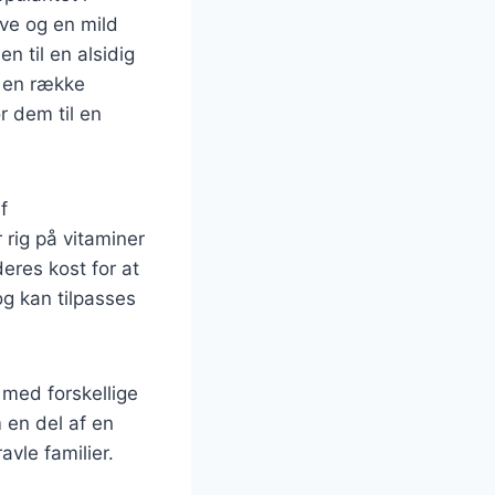
ve og en mild
n til en alsidig
 en række
r dem til en
f
rig på vitaminer
eres kost for at
og kan tilpasses
med forskellige
 en del af en
avle familier.