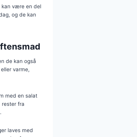
å kan være en del
ddag, og de kan
aftensmad
en de kan også
eller varme,
em med en salat
 rester fra
.
ger laves med