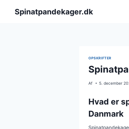
Fortsæt
Spinatpandekager.dk
til
indhold
OPSKRIFTER
Spinatpa
Af
5. december 2
Hvad er s
Danmark
Spinatpandekager 