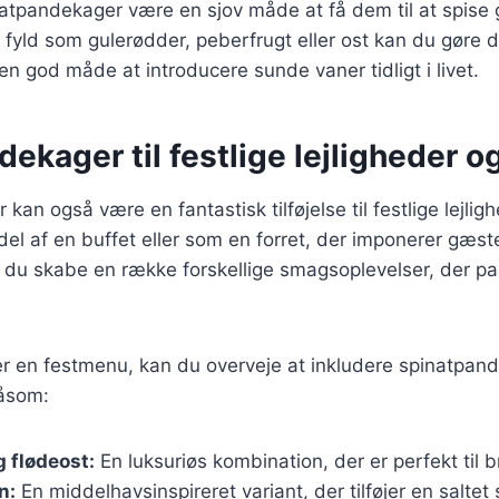
atpandekager være en sjov måde at få dem til at spise 
ige fyld som gulerødder, peberfrugt eller ost kan du gør
 en god måde at introducere sunde vaner tidligt i livet.
ekager til festlige lejligheder 
an også være en fantastisk tilføjelse til festlige lejlig
el af en buffet eller som en forret, der imponerer gæst
n du skabe en række forskellige smagsoplevelser, der pas
r en festmenu, kan du overveje at inkludere spinatpa
såsom:
g flødeost:
En luksuriøs kombination, der er perfekt til 
n:
En middelhavsinspireret variant, der tilføjer en saltet