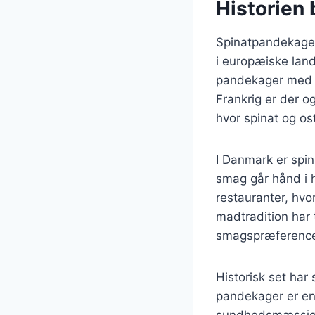
Historien
Spinatpandekager
i europæiske lande
pandekager med fo
Frankrig er der o
hvor spinat og os
I Danmark er spi
smag går hånd i 
restauranter, hv
madtradition har t
smagspræference
Historisk set har
pandekager er en 
sundhedsmæssige f