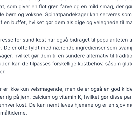
at, som giver en flot grøn farve og en mild smag, der gø
åde børn og voksne. Spinatpandekager kan serveres som
af en buffet, hvilket gør dem alsidige og velegnede til 
resse for sund kost har også bidraget til populariteten a
. De er ofte fyldt med nærende ingredienser som svamp
sager, hvilket gør dem til en sundere alternativ til traditi
en kan de tilpasses forskellige kostbehov, såsom gluten
er.
 er ikke kun velsmagende, men de er også en god kilde 
er rig på jern, calcium og vitamin K, hvilket gør disse pa
il enhver kost. De kan nemt laves hjemme og er en sjov m
 måltiderne.