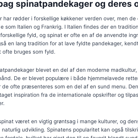
 bag spinatpandekager og deres 
 har rødder i forskellige køkkener verden over, men de
 som Italien og Frankrig. I Italien findes der en tradition
rskellige fyld, og spinat er ofte en af de anvendte ingr
gså en lang tradition for at lave fyldte pandekager, kend
t ofte bruges som fyld.
natpandekager blevet en del af den moderne madkultur
hånd. De er blevet populære i både hjemmelavede rette
or de ofte præsenteres som en del af en sund menu. De
aget inspiration fra de internationale opskrifter og tilpa
r.
 spinat været en vigtig grøntsag i mange kulturer, og de
naturlig udvikling. Spinatens popularitet kan også tilsk
ordele, hvilket har gjort den til en favorit blandt su