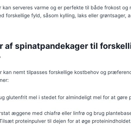
 kan serveres varme og er perfekte til både frokost og
 forskellige fyld, såsom kylling, laks eller grøntsager, a
r af spinatpandekager til forskell
v
 kan nemt tilpasses forskellige kostbehov og præferenc
ner:
g glutenfrit mel i stedet for almindeligt mel for at gør
stat æggene med chiafrø eller linfrø og brug plantebas
ilsæt proteinpulver til dejen for at øge proteinindholdet