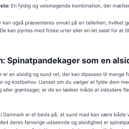
esto:
En fyldig og velsmagende kombination, der mætter
kan også præsenteres smukt på en tallerken, hvilket gø
 De kan pyntes med friske urter eller en let salat for at ti
.
n: Spinatpandekager som en alsid
er en alsidig og sund ret, der kan tilpasses til mange fo
r og kostbehov. Uanset om du vælger at fylde dem m
ng eller grøntsager, er de en lækker måde at inkludere fle
t i Danmark er et bevis på, at sund mad kan være både
. Med deres farverige udseende og alsidighed er spinat