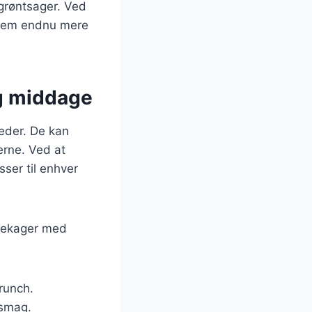
grøntsager. Ved
e dem endnu mere
og middage
heder. De kan
erne. Ved at
ser til enhver
ndekager med
brunch.
 smag.