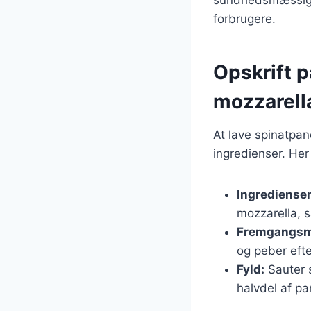
forbrugere.
Opskrift 
mozzarell
At lave spinatpa
ingredienser. Her
Ingredienser
mozzarella, s
Fremgangsm
og peber efte
Fyld:
Sauter s
halvdel af pa