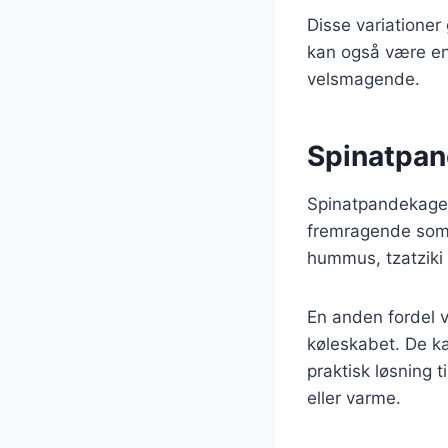
Disse variationer
kan også være en 
velsmagende.
Spinatpan
Spinatpandekager
fremragende som s
hummus, tzatziki 
En anden fordel 
køleskabet. De ka
praktisk løsning 
eller varme.