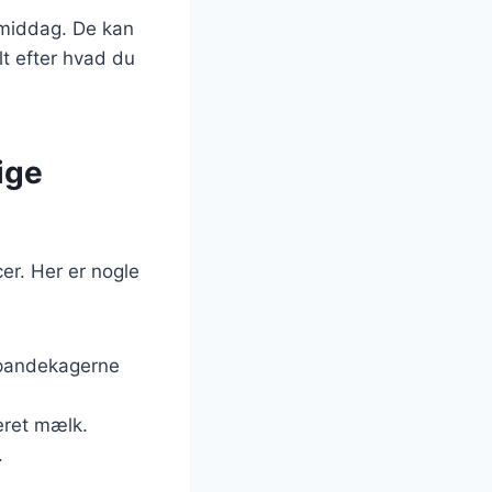
 middag. De kan
lt efter hvad du
ige
er. Her er nogle
e pandekagerne
eret mælk.
.