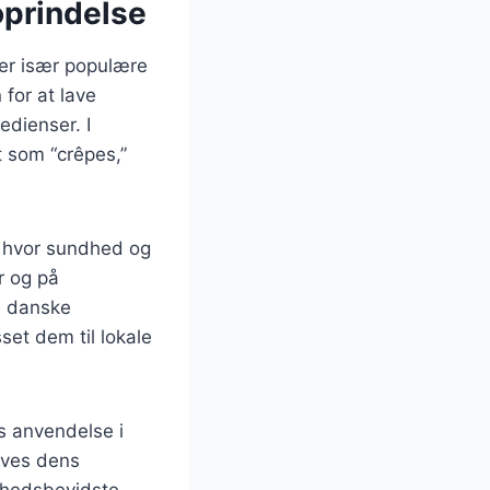
oprindelse
 er især populære
 for at lave
edienser. I
t som “crêpes,”
, hvor sundhed og
r og på
n danske
sset dem til lokale
ns anvendelse i
rives dens
ndhedsbevidste