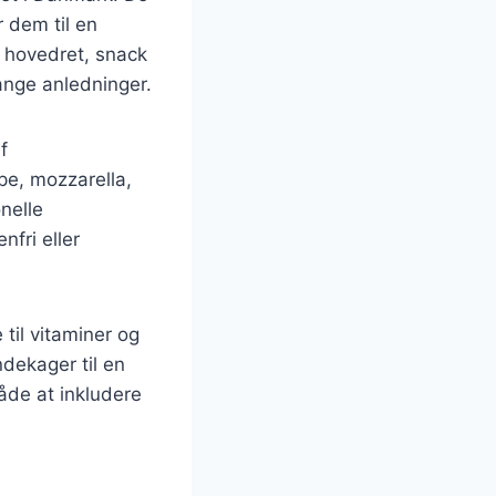
r dem til en
 hovedret, snack
mange anledninger.
f
e, mozzarella,
onelle
fri eller
til vitaminer og
ndekager til en
åde at inkludere