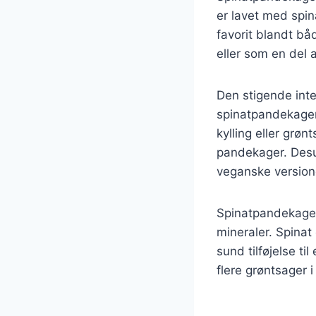
er lavet med spin
favorit blandt b
eller som en del 
Den stigende inte
spinatpandekager
kylling eller grønt
pandekager. Desud
veganske version
Spinatpandekager
mineraler. Spinat 
sund tilføjelse t
flere grøntsager i