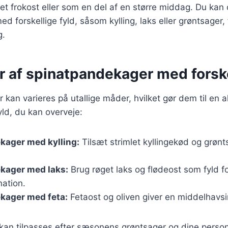
et frokost eller som en del af en større middag. Du kan
 forskellige fyld, såsom kylling, laks eller grøntsager, 
g.
r af spinatpandekager med forske
kan varieres på utallige måder, hvilket gør dem til en al
ld, du kan overveje:
kager med kylling:
Tilsæt strimlet kyllingekød og grønts
kager med laks:
Brug røget laks og flødeost som fyld f
ation.
kager med feta:
Fetaost og oliven giver en middelhavsi
 kan tilpasses efter sæsonens grøntsager og dine person