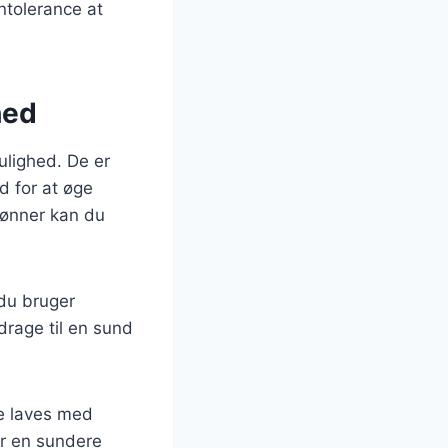
ntolerance at
hed
lighed. De er
d for at øge
 bønner kan du
 du bruger
drage til en sund
ne laves med
or en sundere