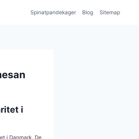
Spinatpandekager
Blog
Sitemap
mesan
itet i
tet i Danmark. De