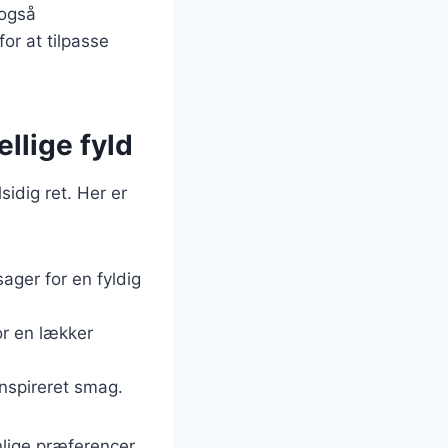
 også
for at tilpasse
llige fyld
sidig ret. Her er
ager for en fyldig
or en lækker
nspireret smag.
lige præferencer.