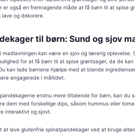
 er også en fremragende måde at få børn til at spise g
 lave og dekorere.
dekager til børn: Sund og sjov m
 i madlavningen kan være en sjov og lærerig oplevelse.
mulighed for at få børn til at spise grøntsager, da de kan
 Du kan lade børnene hjælpe med at blande ingredienser
mere engagerede i måltidet.
atpandekagerne endnu mere tiltalende for børn, kan du 
vere dem med forskellige dips, såsom hummus eller toma
 interaktivt og sjovt.
t at lave glutenfrie spinatpandekager ved at bruge alter