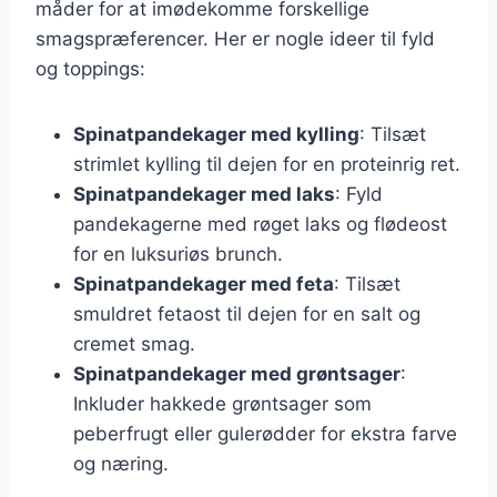
måder for at imødekomme forskellige
smagspræferencer. Her er nogle ideer til fyld
og toppings:
Spinatpandekager med kylling
: Tilsæt
strimlet kylling til dejen for en proteinrig ret.
Spinatpandekager med laks
: Fyld
pandekagerne med røget laks og flødeost
for en luksuriøs brunch.
Spinatpandekager med feta
: Tilsæt
smuldret fetaost til dejen for en salt og
cremet smag.
Spinatpandekager med grøntsager
:
Inkluder hakkede grøntsager som
peberfrugt eller gulerødder for ekstra farve
og næring.