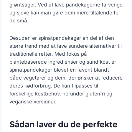
grøntsager. Ved at lave pandekagerne farverige
og sjove kan man gøre dem mere tiltalende for
de små.
Desuden er spinatpandekager en del af den
større trend med at lave sundere alternativer til
traditionelle retter. Med fokus på
plantebaserede ingredienser og sund kost er
spinatpandekager blevet en favorit blandt
både vegetarer og dem, der ønsker at reducere
deres kødforbrug. De kan tilpasses til
forskellige kostbehov, herunder glutenfri og
veganske versioner.
Sådan laver du de perfekte