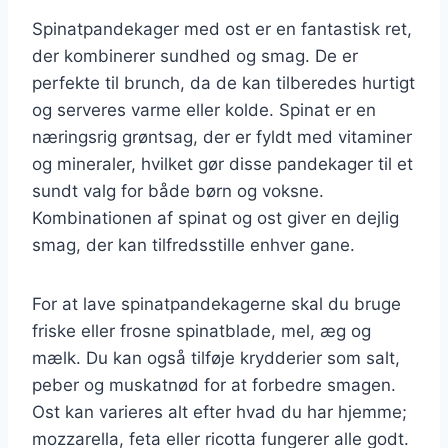
Spinatpandekager med ost er en fantastisk ret,
der kombinerer sundhed og smag. De er
perfekte til brunch, da de kan tilberedes hurtigt
og serveres varme eller kolde. Spinat er en
næringsrig grøntsag, der er fyldt med vitaminer
og mineraler, hvilket gør disse pandekager til et
sundt valg for både børn og voksne.
Kombinationen af spinat og ost giver en dejlig
smag, der kan tilfredsstille enhver gane.
For at lave spinatpandekagerne skal du bruge
friske eller frosne spinatblade, mel, æg og
mælk. Du kan også tilføje krydderier som salt,
peber og muskatnød for at forbedre smagen.
Ost kan varieres alt efter hvad du har hjemme;
mozzarella, feta eller ricotta fungerer alle godt.