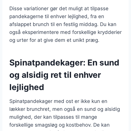
Disse variationer gør det muligt at tilpasse
pandekagerne til enhver lejlighed, fra en
afslappet brunch til en festlig middag. Du kan
også eksperimentere med forskellige krydderier
og urter for at give dem et unikt præg.
Spinatpandekager: En sund
og alsidig ret til enhver
lejlighed
Spinatpandekager med ost er ikke kun en
lækker brunchret, men også en sund og alsidig
mulighed, der kan tilpasses til mange
forskellige smagsløg og kostbehov. De kan