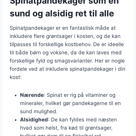
Spinatpandekager som en
sund og alsidig ret til alle
Spinatpandekager er en fantastisk måde at
inkludere flere grøntsager i kosten, og de kan
tilpasses til forskellige kostbehov. De er ideelle
til både børn og voksne, da de kan laves med
forskellige fyld og smagsvarianter. Her er nogle
fordele ved at inkludere spinatpandekager i din
kost:
Nærende
: Spinat er rig på vitaminer og
mineraler, hvilket gør pandekagerne til en
sund mulighed.
Alsidighed
: De kan fyldes med næsten
hvad som helst, fra kød til grøntsager,
hvilket gør dem til en fleksibel ret.