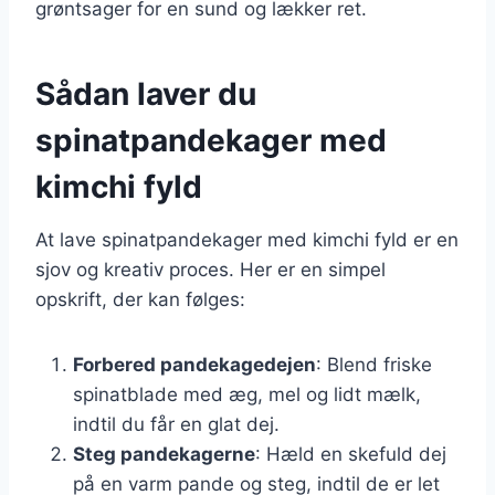
grøntsager for en sund og lækker ret.
Sådan laver du
spinatpandekager med
kimchi fyld
At lave spinatpandekager med kimchi fyld er en
sjov og kreativ proces. Her er en simpel
opskrift, der kan følges:
Forbered pandekagedejen
: Blend friske
spinatblade med æg, mel og lidt mælk,
indtil du får en glat dej.
Steg pandekagerne
: Hæld en skefuld dej
på en varm pande og steg, indtil de er let