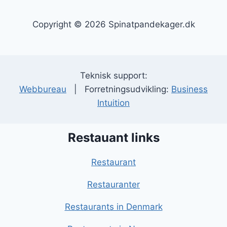
Copyright © 2026 Spinatpandekager.dk
Teknisk support:
Webbureau
| Forretningsudvikling:
Business
Intuition
Restauant links
Restaurant
Restauranter
Restaurants in Denmark