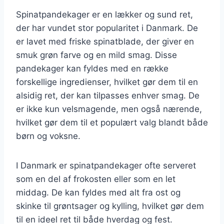
Spinatpandekager er en lækker og sund ret,
der har vundet stor popularitet i Danmark. De
er lavet med friske spinatblade, der giver en
smuk grøn farve og en mild smag. Disse
pandekager kan fyldes med en række
forskellige ingredienser, hvilket gør dem til en
alsidig ret, der kan tilpasses enhver smag. De
er ikke kun velsmagende, men også nærende,
hvilket gør dem til et populært valg blandt både
børn og voksne.
I Danmark er spinatpandekager ofte serveret
som en del af frokosten eller som en let
middag. De kan fyldes med alt fra ost og
skinke til grøntsager og kylling, hvilket gør dem
til en ideel ret til både hverdag og fest.