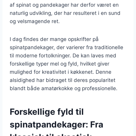
af spinat og pandekager har derfor været en
naturlig udvikling, der har resulteret i en sund
og velsmagende ret.
I dag findes der mange opskrifter på
spinatpandekager, der varierer fra traditionelle
til moderne fortolkninger. De kan laves med
forskellige typer mel og fyld, hvilket giver
mulighed for kreativitet i køkkenet. Denne
alsidighed har bidraget til deres popularitet
blandt både amatørkokke og professionelle.
Forskellige fyld til
spinatpandekager: Fra