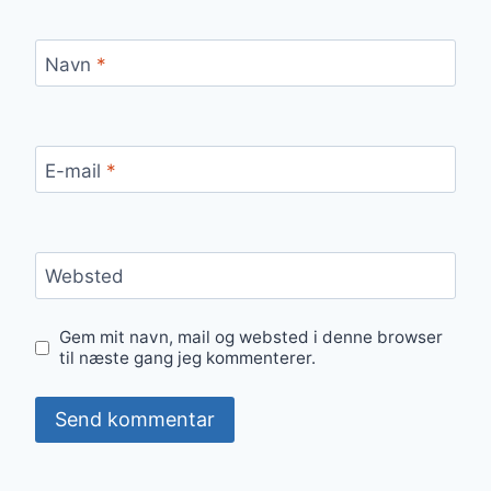
Navn
*
E-mail
*
Websted
Gem mit navn, mail og websted i denne browser
til næste gang jeg kommenterer.