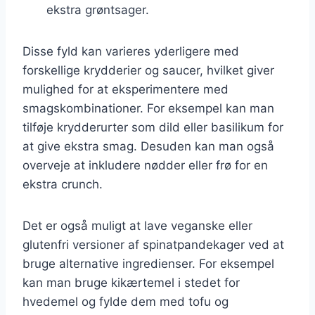
ekstra grøntsager.
Disse fyld kan varieres yderligere med
forskellige krydderier og saucer, hvilket giver
mulighed for at eksperimentere med
smagskombinationer. For eksempel kan man
tilføje krydderurter som dild eller basilikum for
at give ekstra smag. Desuden kan man også
overveje at inkludere nødder eller frø for en
ekstra crunch.
Det er også muligt at lave veganske eller
glutenfri versioner af spinatpandekager ved at
bruge alternative ingredienser. For eksempel
kan man bruge kikærtemel i stedet for
hvedemel og fylde dem med tofu og