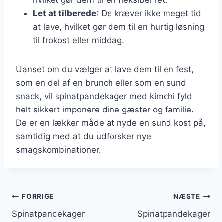
Let at tilberede
: De kræver ikke meget tid
at lave, hvilket gør dem til en hurtig løsning
til frokost eller middag.
Uanset om du vælger at lave dem til en fest,
som en del af en brunch eller som en sund
snack, vil spinatpandekager med kimchi fyld
helt sikkert imponere dine gæster og familie.
De er en lækker måde at nyde en sund kost på,
samtidig med at du udforsker nye
smagskombinationer.
Indlægsnavigation
FORRIGE
NÆSTE
Spinatpandekager
Spinatpandekager