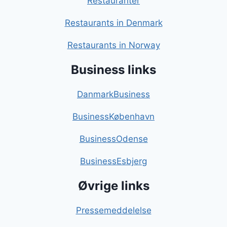
Restauranter
Restaurants in Denmark
Restaurants in Norway
Business links
DanmarkBusiness
BusinessKøbenhavn
BusinessOdense
BusinessEsbjerg
Øvrige links
Pressemeddelelse