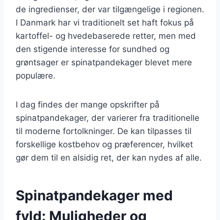
de ingredienser, der var tilgængelige i regionen.
I Danmark har vi traditionelt set haft fokus på
kartoffel- og hvedebaserede retter, men med
den stigende interesse for sundhed og
grøntsager er spinatpandekager blevet mere
populære.
I dag findes der mange opskrifter på
spinatpandekager, der varierer fra traditionelle
til moderne fortolkninger. De kan tilpasses til
forskellige kostbehov og præferencer, hvilket
gør dem til en alsidig ret, der kan nydes af alle.
Spinatpandekager med
fyld: Muligheder og