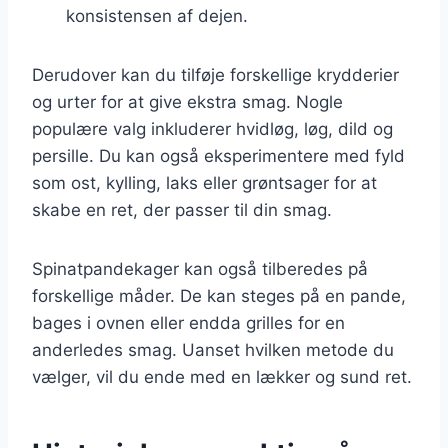
konsistensen af dejen.
Derudover kan du tilføje forskellige krydderier
og urter for at give ekstra smag. Nogle
populære valg inkluderer hvidløg, løg, dild og
persille. Du kan også eksperimentere med fyld
som ost, kylling, laks eller grøntsager for at
skabe en ret, der passer til din smag.
Spinatpandekager kan også tilberedes på
forskellige måder. De kan steges på en pande,
bages i ovnen eller endda grilles for en
anderledes smag. Uanset hvilken metode du
vælger, vil du ende med en lækker og sund ret.