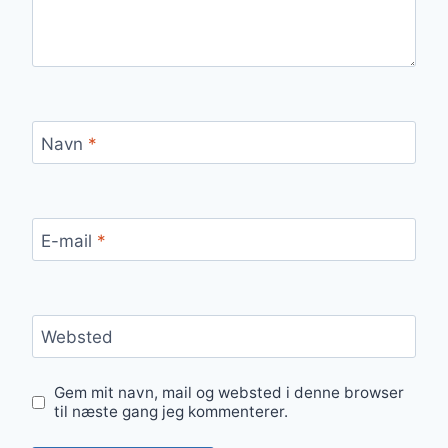
Navn
*
E-mail
*
Websted
Gem mit navn, mail og websted i denne browser
til næste gang jeg kommenterer.