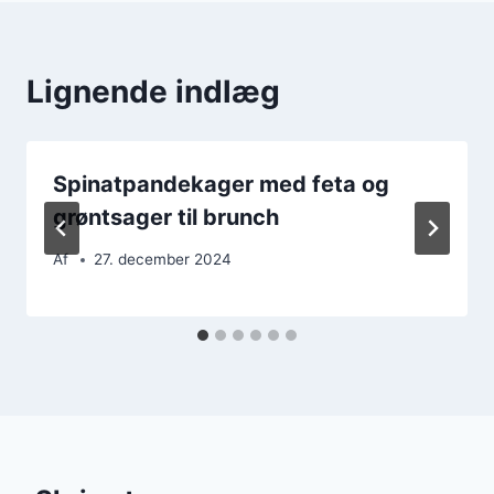
Lignende indlæg
Spinatpandekager med feta og
grøntsager til brunch
Af
27. december 2024