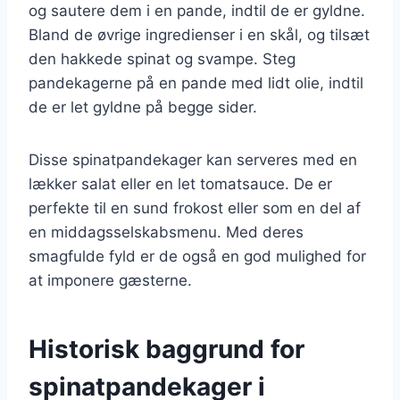
og sautere dem i en pande, indtil de er gyldne.
Bland de øvrige ingredienser i en skål, og tilsæt
den hakkede spinat og svampe. Steg
pandekagerne på en pande med lidt olie, indtil
de er let gyldne på begge sider.
Disse spinatpandekager kan serveres med en
lækker salat eller en let tomatsauce. De er
perfekte til en sund frokost eller som en del af
en middagsselskabsmenu. Med deres
smagfulde fyld er de også en god mulighed for
at imponere gæsterne.
Historisk baggrund for
spinatpandekager i