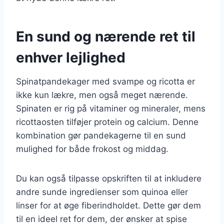
En sund og nærende ret til
enhver lejlighed
Spinatpandekager med svampe og ricotta er
ikke kun lækre, men også meget nærende.
Spinaten er rig på vitaminer og mineraler, mens
ricottaosten tilføjer protein og calcium. Denne
kombination gør pandekagerne til en sund
mulighed for både frokost og middag.
Du kan også tilpasse opskriften til at inkludere
andre sunde ingredienser som quinoa eller
linser for at øge fiberindholdet. Dette gør dem
til en ideel ret for dem, der ønsker at spise