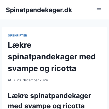
Fortsæt
Spinatpandekager.dk
til
indhold
OPSKRIFTER
Lækre
spinatpandekager med
svampe og ricotta
Af
23. december 2024
Lækre spinatpandekager
med svampe og ricotta