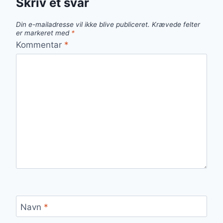
Skriv et svar
Din e-mailadresse vil ikke blive publiceret.
Krævede felter
er markeret med
*
Kommentar
*
Navn
*