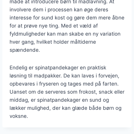
måde at introducere børn til madlavning. At
involvere dem i processen kan øge deres
interesse for sund kost og gøre dem mere åbne
for at prøve nye ting. Med et væld af
fyldmuligheder kan man skabe en ny variation
hver gang, hvilket holder måltiderne
spændende.
Endelig er spinatpandekager en praktisk
løsning til madpakker. De kan laves i forvejen,
opbevares i fryseren og tages med på farten.
Uanset om de serveres som frokost, snack eller
middag, er spinatpandekager en sund og
lækker mulighed, der kan glæde både børn og
voksne.