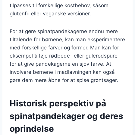
tilpasses til forskellige kostbehov, såsom
glutenfri eller veganske versioner.
For at gøre spinatpandekagerne endnu mere
tiltalende for børnene, kan man eksperimentere
med forskellige farver og former. Man kan for
eksempel tilføje rødbede- eller gulerodspure
for at give pandekagerne en sjov farve. At
involvere børnene i madlavningen kan også
gøre dem mere åbne for at spise grøntsager.
Historisk perspektiv på
spinatpandekager og deres
oprindelse