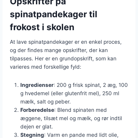
Opskrifter på
spinatpandekager til
frokost i skolen
At lave spinatpandekager er en enkel proces,
og der findes mange opskrifter, der kan
tilpasses. Her er en grundopskrift, som kan
varieres med forskellige fyld:
Ingredienser
: 200 g frisk spinat, 2 æg, 100
g hvedemel (eller glutenfrit mel), 250 ml
mælk, salt og peber.
Forberedelse
: Blend spinaten med
æggene, tilsæt mel og mælk, og rør indtil
dejen er glat.
Stegning
: Varm en pande med lidt olie,