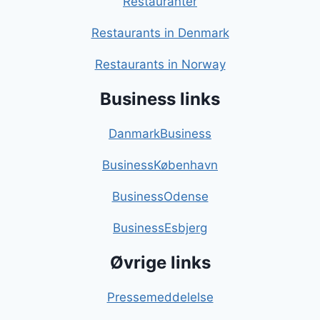
Restauranter
Restaurants in Denmark
Restaurants in Norway
Business links
DanmarkBusiness
BusinessKøbenhavn
BusinessOdense
BusinessEsbjerg
Øvrige links
Pressemeddelelse