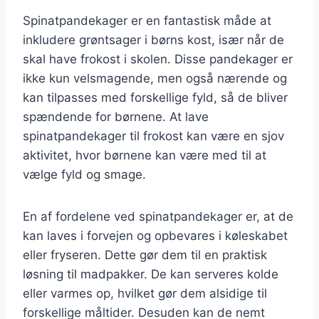
Spinatpandekager er en fantastisk måde at
inkludere grøntsager i børns kost, især når de
skal have frokost i skolen. Disse pandekager er
ikke kun velsmagende, men også nærende og
kan tilpasses med forskellige fyld, så de bliver
spændende for børnene. At lave
spinatpandekager til frokost kan være en sjov
aktivitet, hvor børnene kan være med til at
vælge fyld og smage.
En af fordelene ved spinatpandekager er, at de
kan laves i forvejen og opbevares i køleskabet
eller fryseren. Dette gør dem til en praktisk
løsning til madpakker. De kan serveres kolde
eller varmes op, hvilket gør dem alsidige til
forskellige måltider. Desuden kan de nemt