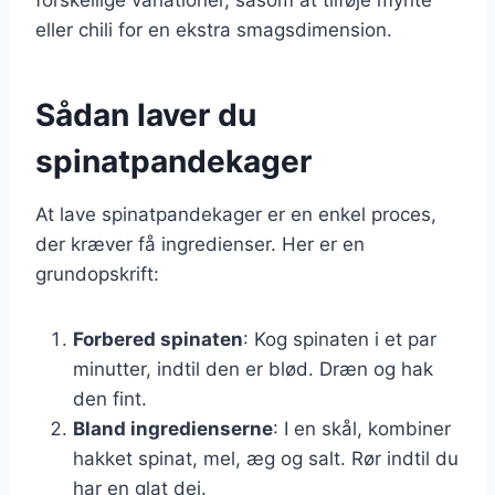
eller chili for en ekstra smagsdimension.
Sådan laver du
spinatpandekager
At lave spinatpandekager er en enkel proces,
der kræver få ingredienser. Her er en
grundopskrift:
Forbered spinaten
: Kog spinaten i et par
minutter, indtil den er blød. Dræn og hak
den fint.
Bland ingredienserne
: I en skål, kombiner
hakket spinat, mel, æg og salt. Rør indtil du
har en glat dej.