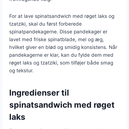
For at lave spinatsandwich med røget laks og
tzatziki, skal du først forberede
spinatpandekagerne. Disse pandekager er
lavet med friske spinatblade, mel og æg,
hvilket giver en blød og smidig konsistens. Når
pandekagerne er klar, kan du fylde dem med
røget laks og tzatziki, som tilføjer både smag
og tekstur.
Ingredienser til
spinatsandwich med røget
laks