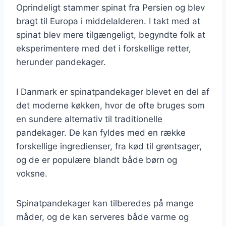
Oprindeligt stammer spinat fra Persien og blev
bragt til Europa i middelalderen. I takt med at
spinat blev mere tilgængeligt, begyndte folk at
eksperimentere med det i forskellige retter,
herunder pandekager.
I Danmark er spinatpandekager blevet en del af
det moderne køkken, hvor de ofte bruges som
en sundere alternativ til traditionelle
pandekager. De kan fyldes med en række
forskellige ingredienser, fra kød til grøntsager,
og de er populære blandt både børn og
voksne.
Spinatpandekager kan tilberedes på mange
måder, og de kan serveres både varme og