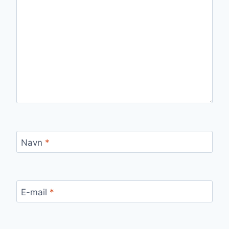
Navn
*
E-mail
*