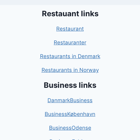
Restauant links
Restaurant
Restauranter
Restaurants in Denmark
Restaurants in Norway
Business links
DanmarkBusiness
BusinessKøbenhavn
BusinessOdense