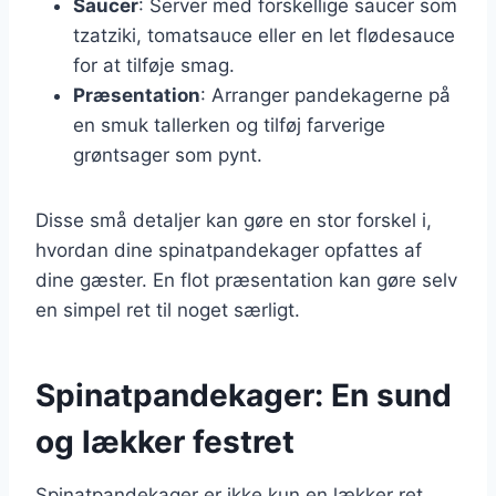
Saucer
: Server med forskellige saucer som
tzatziki, tomatsauce eller en let flødesauce
for at tilføje smag.
Præsentation
: Arranger pandekagerne på
en smuk tallerken og tilføj farverige
grøntsager som pynt.
Disse små detaljer kan gøre en stor forskel i,
hvordan dine spinatpandekager opfattes af
dine gæster. En flot præsentation kan gøre selv
en simpel ret til noget særligt.
Spinatpandekager: En sund
og lækker festret
Spinatpandekager er ikke kun en lækker ret,