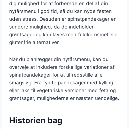
dig mulighed for at forberede en del af din
nytårsmenu i god tid, så du kan nyde festen
uden stress. Desuden er spinatpandekager en
sundere mulighed, da de indeholder
grøntsager og kan laves med fuldkornsmel eller
glutenfrie alternativer.
Når du planlægger din nytårsmenu, kan du
overveje at inkludere forskellige variationer af
spinatpandekager for at tilfredsstille alle
smagsløg. Fra fyldte pandekager med kylling
eller laks til vegetariske versioner med feta og
grøntsager, mulighederne er næsten uendelige.
Historien bag