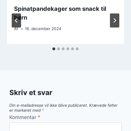
Spinatpandekager som snack til
børn
Af
16. december 2024
Skriv et svar
Din e-mailadresse vil ikke blive publiceret.
Krævede felter
er markeret med
*
Kommentar
*