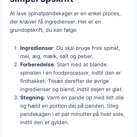
At lave spinatpandekager er en enkel proces,
der kræver få ingredienser. Her er en
grundopskrift, du kan følge:
Ingredienser
: Du skal bruge frisk spinat,
mel, æg, mælk, salt og peber.
Forberedelse
: Start med at blande
spinaten i en foodprocessor, indtil den er
finthakket. Tilsæt derefter de øvrige
ingredienser og blend, indtil dejen er glat.
Stegning
: Varm en pande op med lidt olie
og hæld en portion dej på panden. Steg
pandekagen i et par minutter på hver side,
indtil den er gylden.