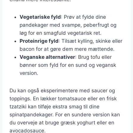
Vegetariske fyld
: Prøv at fylde dine
pandekager med svampe, peberfrugt og
løg for en smagfuld vegetarisk ret.
Proteinrige fyld
: Tilsæt kylling, skinke eller
bacon for at gøre dem mere mættende.
Veganske alternativer
: Brug tofu eller
bønner som fyld for en sund og vegansk
version.
Du kan også eksperimentere med saucer og
toppings. En lækker tomatsauce eller en frisk
tzatziki kan tilføje ekstra smag til dine
spinatpandekager. For en sundere version kan
du overveje at bruge græsk yoghurt eller en
avocadosauce.