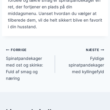
fordele og lækre smag er spinatpandekager en
ret, der fortjener en plads på din
middagsmenu. Uanset hvordan du vælger at
tilberede dem, vil de helt sikkert blive en favorit
i din husstand.
Indlægsnavigation
FORRIGE
NÆSTE
Spinatpandekager
Fyldige
med ost og skinke:
spinatpandekager
Fuld af smag og
med kyllingefyld
næring