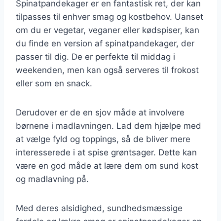
Spinatpandekager er en fantastisk ret, der kan
tilpasses til enhver smag og kostbehov. Uanset
om du er vegetar, veganer eller kødspiser, kan
du finde en version af spinatpandekager, der
passer til dig. De er perfekte til middag i
weekenden, men kan også serveres til frokost
eller som en snack.
Derudover er de en sjov måde at involvere
børnene i madlavningen. Lad dem hjælpe med
at vælge fyld og toppings, så de bliver mere
interesserede i at spise grøntsager. Dette kan
være en god måde at lære dem om sund kost
og madlavning på.
Med deres alsidighed, sundhedsmæssige