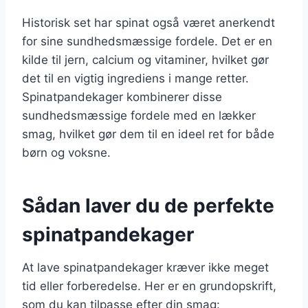
Historisk set har spinat også været anerkendt
for sine sundhedsmæssige fordele. Det er en
kilde til jern, calcium og vitaminer, hvilket gør
det til en vigtig ingrediens i mange retter.
Spinatpandekager kombinerer disse
sundhedsmæssige fordele med en lækker
smag, hvilket gør dem til en ideel ret for både
børn og voksne.
Sådan laver du de perfekte
spinatpandekager
At lave spinatpandekager kræver ikke meget
tid eller forberedelse. Her er en grundopskrift,
som du kan tilpasse efter din smag: