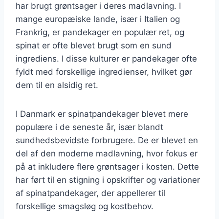
har brugt grøntsager i deres madlavning. I
mange europæiske lande, især i Italien og
Frankrig, er pandekager en populær ret, og
spinat er ofte blevet brugt som en sund
ingrediens. I disse kulturer er pandekager ofte
fyldt med forskellige ingredienser, hvilket gør
dem til en alsidig ret.
I Danmark er spinatpandekager blevet mere
populære i de seneste år, især blandt
sundhedsbevidste forbrugere. De er blevet en
del af den moderne madlavning, hvor fokus er
på at inkludere flere grøntsager i kosten. Dette
har ført til en stigning i opskrifter og variationer
af spinatpandekager, der appellerer til
forskellige smagsløg og kostbehov.