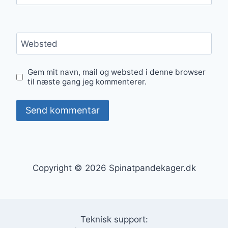
Websted
Gem mit navn, mail og websted i denne browser
til næste gang jeg kommenterer.
Copyright © 2026 Spinatpandekager.dk
Teknisk support: