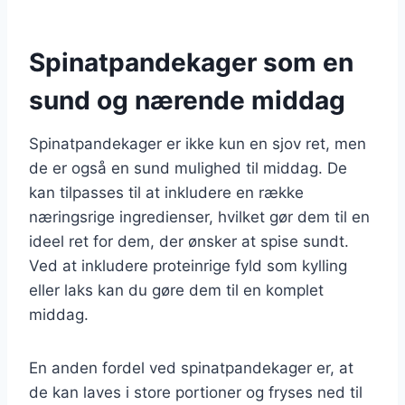
Spinatpandekager som en
sund og nærende middag
Spinatpandekager er ikke kun en sjov ret, men
de er også en sund mulighed til middag. De
kan tilpasses til at inkludere en række
næringsrige ingredienser, hvilket gør dem til en
ideel ret for dem, der ønsker at spise sundt.
Ved at inkludere proteinrige fyld som kylling
eller laks kan du gøre dem til en komplet
middag.
En anden fordel ved spinatpandekager er, at
de kan laves i store portioner og fryses ned til