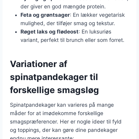
der giver en god mængde protein.
Feta og grøntsager
: En lækker vegetarisk
mulighed, der tilføjer smag og tekstur.
Røget laks og flødeost
: En luksuriøs
variant, perfekt til brunch eller som forret.
Variationer af
spinatpandekager til
forskellige smagsløg
Spinatpandekager kan varieres på mange
måder for at imødekomme forskellige
smagspræferencer. Her er nogle ideer til fyld
og toppings, der kan gøre dine pandekager
endnu mere interessante: