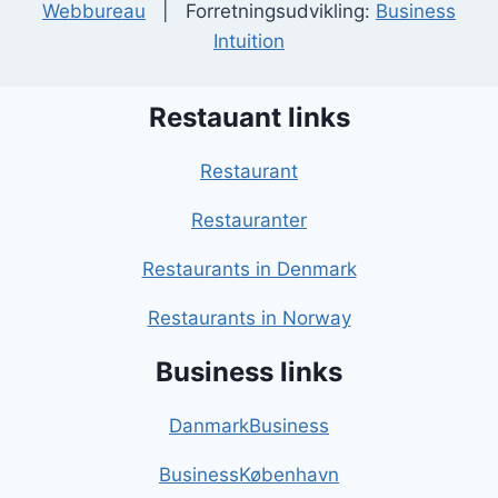
Webbureau
| Forretningsudvikling:
Business
Intuition
Restauant links
Restaurant
Restauranter
Restaurants in Denmark
Restaurants in Norway
Business links
DanmarkBusiness
BusinessKøbenhavn